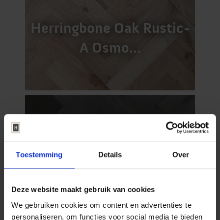
Herringbone Oak Rustic-
A Osmo...
Highlands Antique
Herringbone
Toestemming
Details
Over
Deze website maakt gebruik van cookies
We gebruiken cookies om content en advertenties te
personaliseren, om functies voor social media te bieden