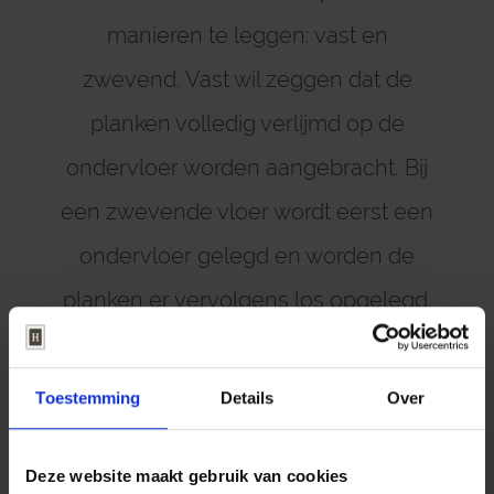
manieren te leggen: vast en
zwevend. Vast wil zeggen dat de
planken volledig verlijmd op de
ondervloer worden aangebracht. Bij
een zwevende vloer wordt eerst een
ondervloer gelegd en worden de
planken er vervolgens los opgelegd.
Bij een vaste vloer zit minder
beweging in de vloer en is het
Toestemming
Details
Over
loopgeluid minder. En in combinatie
met een vloerverwarming levert een
Deze website maakt gebruik van cookies