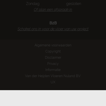
Zondag
gesloten
Of plan een afspraak in
B2B
Schakel ons in voor de vloer van uw project
Algemene voorwaarden
Copyright
Disclaimer
Privacy
Informatie
Van der Heijden Vloeren Nuland B.V.
UX