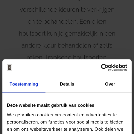
verschillende kleuren te verkrijgen
en te behandelen. Een eiken
houtsoort kun je gemakkelijk in een
andere kleur behandelen of zelfs
roken. Tropische houtsoorten
daarentegen zijn over het algemeen
alleen te behandelen met olie of lak
Toestemming
Details
Over
zonder kleur. Houd er ook rekening
mee dat als je een tropische
Deze website maakt gebruik van cookies
We gebruiken cookies om content en advertenties te
houtsoort lakt, deze lichter uitvalt dan
personaliseren, om functies voor social media te bieden
de olie zelf.
en om ons websiteverkeer te analyseren. Ook delen we