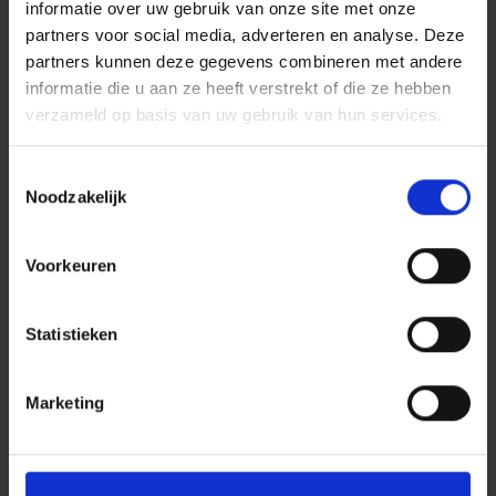
informatie over uw gebruik van onze site met onze
partners voor social media, adverteren en analyse. Deze
partners kunnen deze gegevens combineren met andere
informatie die u aan ze heeft verstrekt of die ze hebben
verzameld op basis van uw gebruik van hun services.
Kom langs in onze showroom
in Nuland om samen met
Toestemmingsselectie
Noodzakelijk
onze specialisten
uw persoonlijke wensen te
Voorkeuren
bespreken
Statistieken
Marketing
plan een afspraak in