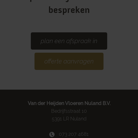
bespreken
plan een afspraak in
offerte aanvragen
Van der Heijden Vloeren Nuland B.V.
Bedrijfsstraat 10
5391 LR Nuland
073 207 4681