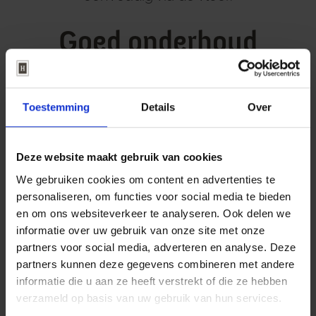
Goed onderhoud
verlengt de
levensduur van uw
Toestemming
Details
Over
houten vloer
Deze website maakt gebruik van cookies
Veel mensen vinden de grote
We gebruiken cookies om content en advertenties te
hoeveelheid onderhoud een van de
personaliseren, om functies voor social media te bieden
en om ons websiteverkeer te analyseren. Ook delen we
grootste nadelen van een houten
informatie over uw gebruik van onze site met onze
partners voor social media, adverteren en analyse. Deze
vloer. Dit valt echter alleszins mee!
partners kunnen deze gegevens combineren met andere
Met de juiste reinigingsmiddelen
informatie die u aan ze heeft verstrekt of die ze hebben
verzameld op basis van uw gebruik van hun services.
verzorgt u uw vloer eenvoudig