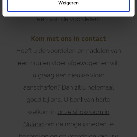
Weigeren
van de nadelen te zien, maar juist als
een van de voordelen!
Kom met ons in contact
Heeft u de voordelen en nadelen van
een houten vloer afgewogen en wilt
u graag een nieuwe vloer
aanschaffen? Dan zit u helemaal
goed bij ons. U bent van harte
welkom in
onze showroom in
Nuland
om de mogelijkheden te
bespreken en de voordelen van uw